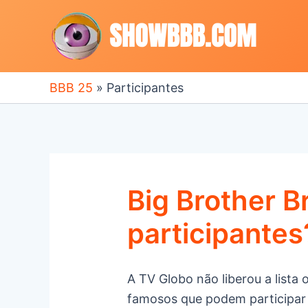
Ir
para
o
conteúdo
BBB 25
»
Participantes
Big Brother Br
participantes
A TV Globo não liberou a lista
famosos que podem participar