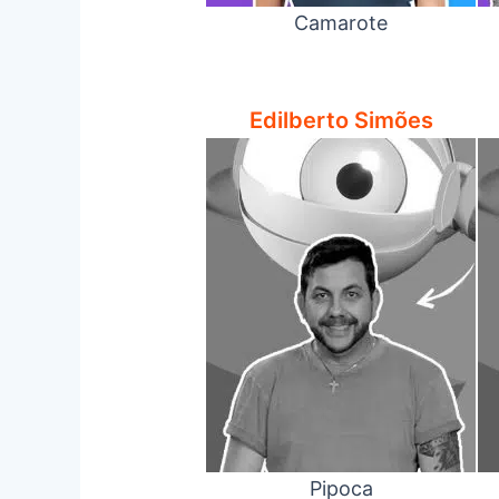
Camarote
Edilberto Simões
Pipoca