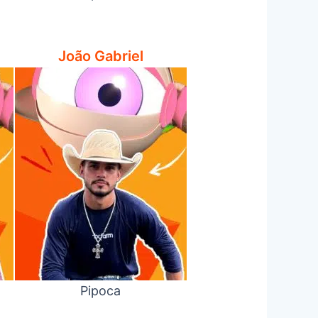
João Gabriel
Pipoca