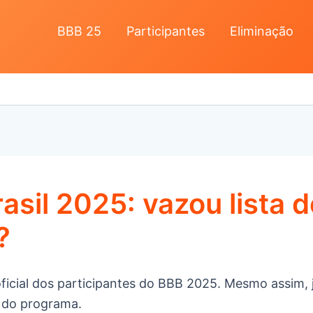
BBB 25
Participantes
Eliminação
asil 2025: vazou lista d
?
 oficial dos participantes do BBB 2025. Mesmo assim,
 do programa.