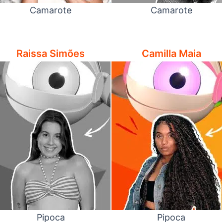
Camarote
Camarote
Raissa Simões
Camilla Maia
Pipoca
Pipoca