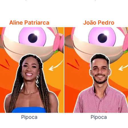
Aline Patriarca
João Pedro
Pipoca
Pipoca