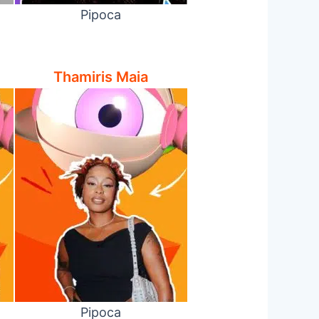
Pipoca
Thamiris Maia
Pipoca