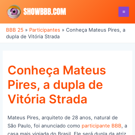
Ir
para
Mai
o
conteúdo
BBB 25
»
Participantes
»
Conheça Mateus Pires, a
Me
dupla de Vitória Strada
Conheça Mateus
Pires, a dupla de
Vitória Strada
Mateus Pires, arquiteto de 28 anos, natural de
São Paulo, foi anunciado como
participante BBB
, a
casa mais vigiada do Brasil. Ele será dupla da atriz