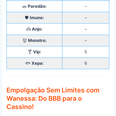
🧱
Paredão:
–
🛡️
Imune:
–
👼
Anjo:
–
👹
Monstro:
–
🍸
Vip:
5
🐟
Xepa:
6
Empolgação Sem Limites com
Wanessa: Do BBB para o
Cassino!