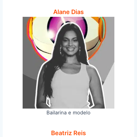
Alane Dias
Bailarina e modelo
Beatriz Reis