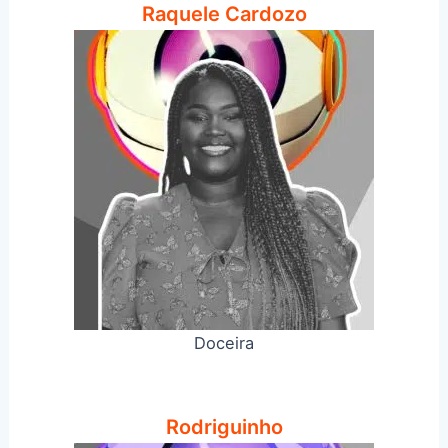
Raquele Cardozo
Doceira
Rodriguinho