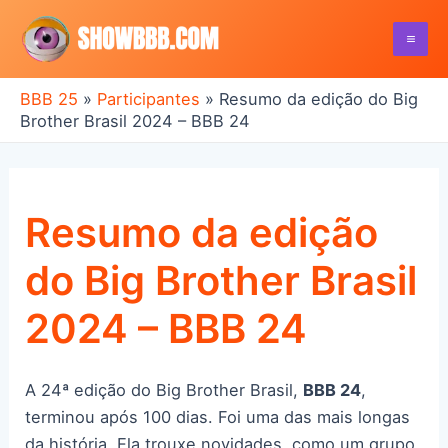
Ir
para
Mai
o
conteúdo
BBB 25
»
Participantes
»
Resumo da edição do Big
Me
Brother Brasil 2024 – BBB 24
Resumo da edição
do Big Brother Brasil
2024 – BBB 24
A 24ª edição do Big Brother Brasil,
BBB 24
,
terminou após 100 dias. Foi uma das mais longas
da história. Ela trouxe novidades, como um grupo