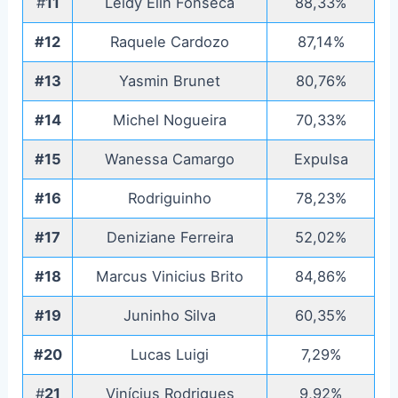
#
11
Leidy Elin Fonseca
88,33%
#12
Raquele Cardozo
87,14%
#13
Yasmin Brunet
80,76%
#14
Michel Nogueira
70,33%
#15
Wanessa Camargo
Expulsa
#16
Rodriguinho
78,23%
#17
Deniziane Ferreira
52,02%
#18
Marcus Vinicius Brito
84,86%
#19
Juninho Silva
60,35%
#20
Lucas Luigi
7,29%
#
21
Vinícius Rodrigues
9,92%