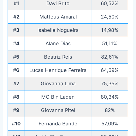
#
1
Davi Brito
60,52%
#
2
Matteus Amaral
24,50%
#
3
Isabelle Nogueira
14,98%
#
4
Alane Dias
51,11%
#
5
Beatriz Reis
82,61%
#
6
Lucas Henrique Ferreira
64,69%
#
7
Giovanna Lima
75,35%
#
8
MC Bin Laden
80,34%
#
9
Giovanna Pitel
82%
#
10
Fernanda Bande
57,09%