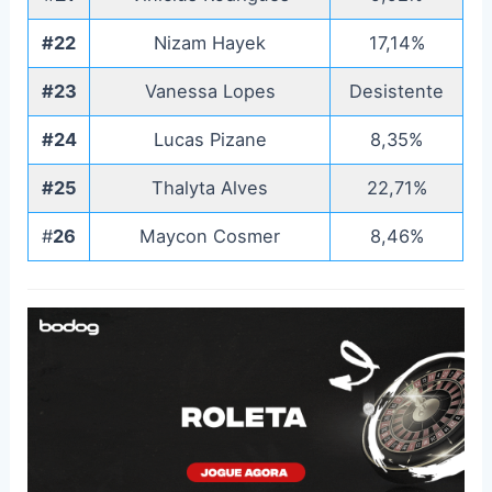
#22
Nizam Hayek
17,14%
#23
Vanessa Lopes
Desistente
#24
Lucas Pizane
8,35%
#25
Thalyta Alves
22,71%
#
26
Maycon Cosmer
8,46%