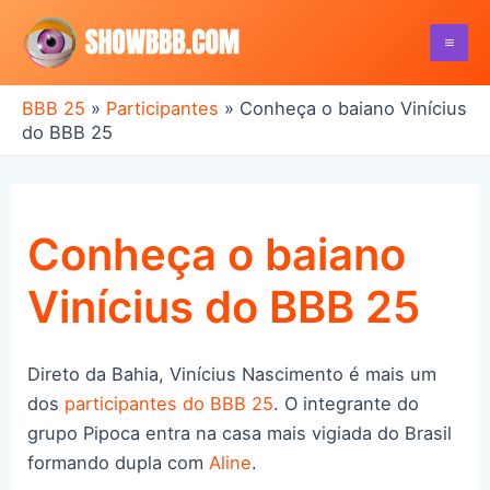
Ir
para
Mai
o
conteúdo
BBB 25
»
Participantes
»
Conheça o baiano Vinícius
Me
do BBB 25
Conheça o baiano
Vinícius do BBB 25
Direto da Bahia, Vinícius Nascimento é mais um
dos
participantes do BBB 25
. O integrante do
grupo Pipoca entra na casa mais vigiada do Brasil
formando dupla com
Aline
.