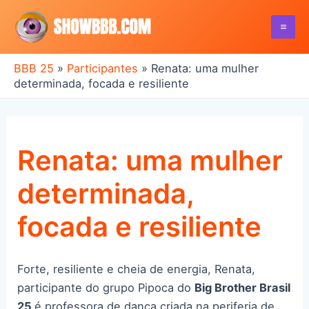
Ir
para
Mai
o
conteúdo
BBB 25
»
Participantes
»
Renata: uma mulher
Me
determinada, focada e resiliente
Renata: uma mulher
determinada,
focada e resiliente
Forte, resiliente e cheia de energia, Renata,
participante do grupo Pipoca do
Big Brother Brasil
25
é professora de dança criada na periferia de